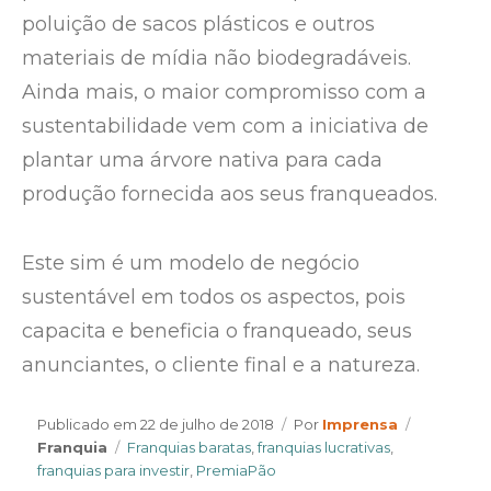
poluição de sacos plásticos e outros
materiais de mídia não biodegradáveis.
Ainda mais, o maior compromisso com a
sustentabilidade vem com a iniciativa de
plantar uma árvore nativa para cada
produção fornecida aos seus franqueados.
Este sim é um modelo de negócio
sustentável em todos os aspectos, pois
capacita e beneficia o franqueado, seus
anunciantes, o cliente final e a natureza.
Author
Categorie
Publicado em
22 de julho de 2018
Por
Imprensa
Tags
Franquia
Franquias baratas
,
franquias lucrativas
,
franquias para investir
,
PremiaPão