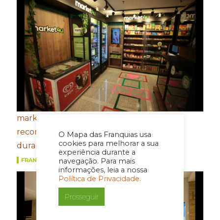
market4u fecha primeiro semestre com
recordes de expansão, franquias e vendas
O Mapa das Franquias usa
cookies para melhorar a sua
durante a Copa do Mundo
experiência durante a
navegação. Para mais
FRANQUIAS
informações, leia a nossa
Política de Privacidade.
Prosseguir