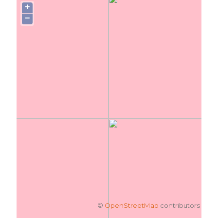
+
−
©
OpenStreetMap
contributors