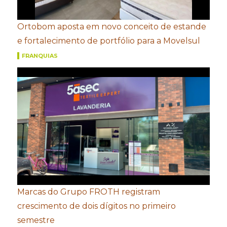
Ortobom aposta em novo conceito de estande
e fortalecimento de portfólio para a Movelsul
FRANQUIAS
Marcas do Grupo FROTH registram
crescimento de dois dígitos no primeiro
semestre