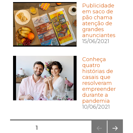
Publicidade
em saco de
pão chama
atenção de
grandes
anunciantes
15/06/2021
Conheça
quatro
histórias de
casais que
resolveram
empreender
durante a
pandemia
10/06/2021
Posts
PÁGINA
1