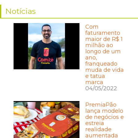
Notícias
Com
faturamento
maior de R$ 1
milhão ao
longo de um
ano,
franqueado
muda de vida
e tatua
marca
04/05/2022
PremiaPão
lança modelo
de negócios e
estreia
realidade
aumentada