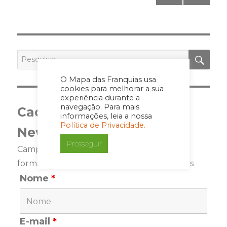
pagination
PRÓ
XIMA
PÁGI
NA
PES
Pesquisar
por:
O Mapa das Franquias usa
cookies para melhorar a sua
experiência durante a
navegação. Para mais
Cadastre-se para a
informações, leia a nossa
Política de Privacidade.
Newsletter
Prosseguir
Campos marcados com <span class="ninja-
forms-req-symbol">*</span> são requeridos
Nome
*
E-mail
*