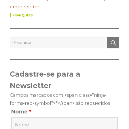
empreender
FRANQUIAS
PES
Pesquisar
por:
Cadastre-se para a
Newsletter
Campos marcados com <span class="ninja-
forms-req-symbol">*</span> são requeridos
Nome
*