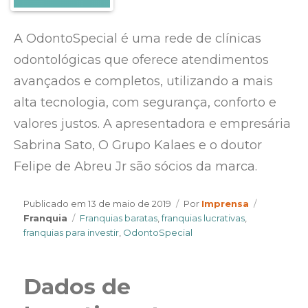
A OdontoSpecial é uma rede de clínicas
odontológicas que oferece atendimentos
avançados e completos, utilizando a mais
alta tecnologia, com segurança, conforto e
valores justos. A apresentadora e empresária
Sabrina Sato, O Grupo Kalaes e o doutor
Felipe de Abreu Jr são sócios da marca.
Author
Categorie
Publicado em
13 de maio de 2019
Por
Imprensa
Tags
Franquia
Franquias baratas
,
franquias lucrativas
,
franquias para investir
,
OdontoSpecial
Dados de