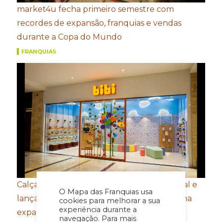
market4u fecha primeiro semestre com
recordes de expansão, franquias e vendas
durante a Copa do Mundo
FRANQUIAS
Calçados Bibi amplia presença internacional e
O Mapa das Franquias usa
lança e-commerce em Honduras de olho na
cookies para melhorar a sua
experiência durante a
expansão na América Central
navegação. Para mais