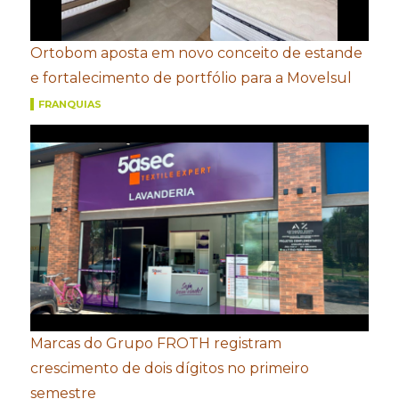
Ortobom aposta em novo conceito de estande
e fortalecimento de portfólio para a Movelsul
FRANQUIAS
Marcas do Grupo FROTH registram
crescimento de dois dígitos no primeiro
semestre