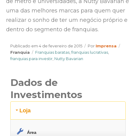
de metrô e universidades, a Nutty Bavarian é
uma das melhores marcas para quem quer
realizar o sonho de ter um negócio próprio e
dentro do segmento de franquias.
Author
Catego
Publicado em
4 de fevereiro de 2015
Por
Imprensa
Tags
Franquia
Franquias baratas
,
franquias lucrativas
,
franquias para investir
,
Nutty Bavarian
Dados de
Investimentos
Loja
Área