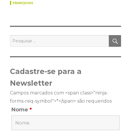
FRANQUIAS
PES
Pesquisar
por:
Cadastre-se para a
Newsletter
Campos marcados com <span class="ninja-
forms-req-symbol">*</span> são requeridos
Nome
*