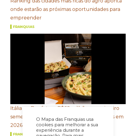
Ranking das cidades mais ricas do agro aponta
onde estarão as próximas oportunidades para
empreender
FRANQUIAS
Itália no Box fatura R$60 milhões no primeiro
semestre e projeta chegar a R$120 milhões em
O Mapa das Franquias usa
cookies para melhorar a sua
2026
experiência durante a
FRANQUIAS
navegação. Para mais