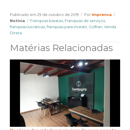
Author
Catego
Publicado em
29 de outubro de 2019
Por
Imprensa
Tags
Notícia
Franquias baratas
,
Franquias de serviços
,
franquias lucrativas
,
franquias para investir
,
Golfran
,
Venda
Direta
Matérias Relacionadas