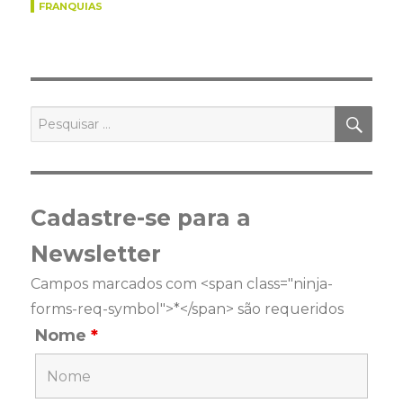
FRANQUIAS
PES
Pesquisar
por:
Cadastre-se para a
Newsletter
Campos marcados com <span class="ninja-
forms-req-symbol">*</span> são requeridos
Nome
*