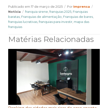
Author
Categor
Publicado em
17 de março de 2025
Por
Imprensa
Tags
Notícia
franquia sirene
,
franquias 2025
,
Franquias
baratas
,
Franquias de alimentação
,
Franquias de bares
,
franquias lucrativas
,
franquias para investir
,
mapa das
franquias
Matérias Relacionadas