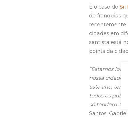
É o caso do
Sr.
de franquias q
recentemente 
cidades em dife
santista está n
points da cida
“Estamos loca
nossa cidade. 
este ano, tend
todos os públic
só tendem a m
Santos, Gabriel