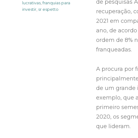
de pesquisas A
lucrativas
,
franquias para
investir
,
sr espetto
recuperação, c
2021 em compar
ano, de acord
ordem de 8% n
franqueadas.
A procura por 
principalmente 
de um grande i
exemplo, que 
primeiro seme
2020, os segme
que lideram.