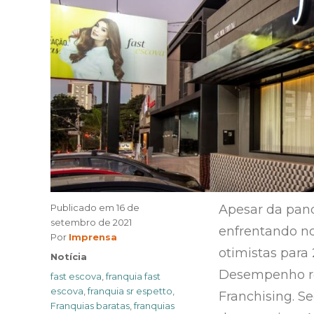
Publicado em
16 de
Apesar da pan
setembro de 2021
enfrentando no
Author
Por
Imprensa
otimistas para 
Categories
Notícia
Desempenho rea
Tags
fast escova
,
franquia fast
escova
,
franquia sr espetto
,
Franchising. S
Franquias baratas
,
franquias