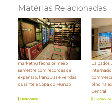
Matérias Relacionadas
market4u fecha primeiro
Calçados 
semestre com recordes de
internacio
expansão, franquias e vendas
commerce
durante a Copa do Mundo
olho na e
Central
FRANQUIAS
FRANQUIAS