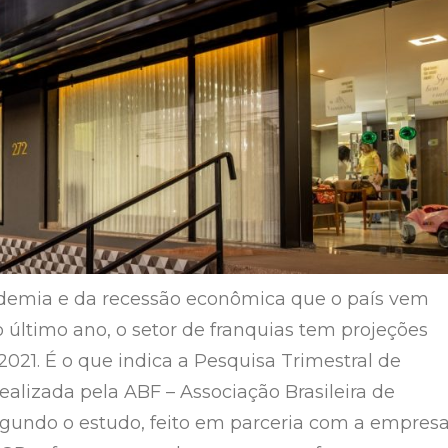
demia e da recessão econômica que o país vem
 último ano, o setor de franquias tem projeções
2021. É o que indica a Pesquisa Trimestral de
lizada pela ABF – Associação Brasileira de
egundo o estudo, feito em parceria com a empres