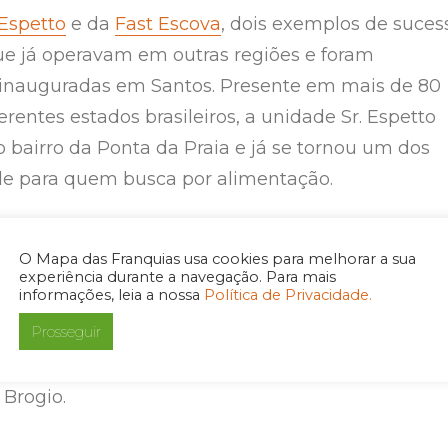
 Espetto
e da
Fast Escova
, dois exemplos de suces
ue já operavam em outras regiões e foram
inauguradas em Santos. Presente em mais de 80
rentes estados brasileiros, a unidade Sr. Espetto
o bairro da Ponta da Praia e já se tornou um dos
de para quem busca por alimentação.
lizados em um dos bairros que mais crescem em
O Mapa das Franquias usa cookies para melhorar a sua
Por isso, nossa expectativa está bem otimista para
experiência durante a navegação. Para mais
informações, leia a nossa
Política de Privacidade.
o em vista que o espetinho é algo que agrada a
Prosseguir
os. E com a volta gradativa do comércio, as coisas
elhorar”
, comenta o proprietário da Sr. Espetto
 Brogio.