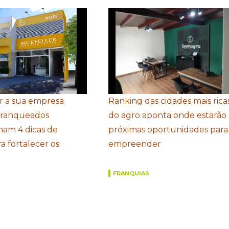
r a sua empresa
Ranking das cidades mais rica
Franqueados
do agro aponta onde estarão 
ham 4 dicas de
próximas oportunidades para
a fortalecer os
empreender
FRANQUIAS