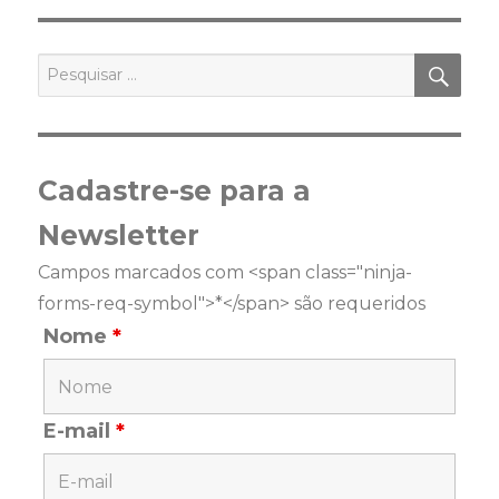
PES
Pesquisar
por:
Cadastre-se para a
Newsletter
Campos marcados com <span class="ninja-
forms-req-symbol">*</span> são requeridos
Nome
*
E-mail
*