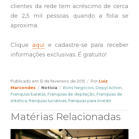
clientes da rede tem acréscimo de cerca
de 2,5 mil pessoas quando a folia se
aproxima.
Clique
aqui
e cadastre-se para receber
informações exclusivas. É gratuito!
Author
Publicado em
12 de fevereiro de 2015
Por
Luiz
Categories
Tags
Marcondes
Notícia
Bons Negócios
,
Depyl Action
,
Franquias baratas
,
Franquias de depilação
,
Franquias de
estética
,
franquias lucrativas
,
franquias para investir
Matérias Relacionadas