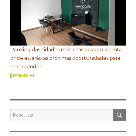
Ranking das cidades mais ricas do agro aponta
onde estarão as próximas oportunidades para
empreender
FRANQUIAS
PES
Pesquisar
por: