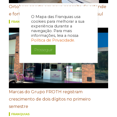
Ortobom aposta em novo conceito de estande
e fortalecimento de portfólio para a Movelsul
O Mapa das Franquias usa
cookies para melhorar a sua
FRANQUIAS
experiência durante a
navegação. Para mais
informações, leia a nossa
Política de Privacidade.
Prosseguir
Marcas do Grupo FROTH registram
crescimento de dois dígitos no primeiro
semestre
FRANQUIAS