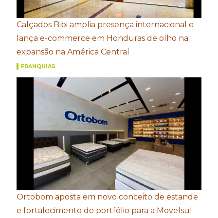
Calçados Bibi amplia presença internacional e
lança e-commerce em Honduras de olho na
expansão na América Central
FRANQUIAS
Ortobom aposta em novo conceito de estande
e fortalecimento de portfólio para a Movelsul