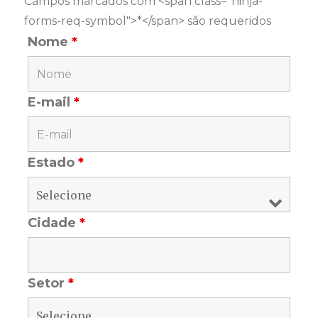
Campos marcados com <span class="ninja-
forms-req-symbol">*</span> são requeridos
Nome
*
E-mail
*
Estado
*
Cidade
*
Setor
*