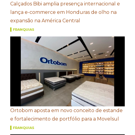
Calçados Bibi amplia presença internacional e
lança e-commerce em Honduras de olho na
expansão na América Central
FRANQUIAS
Ortobom aposta em novo conceito de estande
e fortalecimento de portfólio para a Movelsul
FRANQUIAS