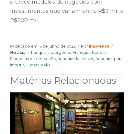
oferece modelos de negócios com
investimentos que variam entre R$9 mil e
R$200 mil.
Author
Categori
Publicado em
15 de junho de 2022
Por
Imprensa
Tags
Notícia
franquia supergeeks
,
Franquias baratas
,
Franquias de educação
,
franquias lucrativas
,
franquias para
investir
,
SuperGeeks
Matérias Relacionadas