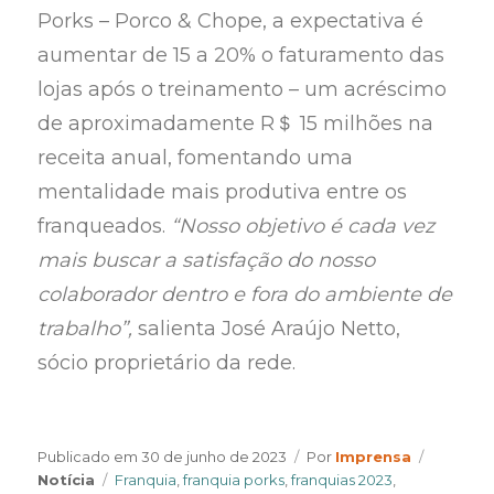
Porks – Porco & Chope, a expectativa é
aumentar de 15 a 20% o faturamento das
lojas após o treinamento – um acréscimo
de aproximadamente R＄ 15 milhões na
receita anual, fomentando uma
mentalidade mais produtiva entre os
franqueados.
“Nosso objetivo é cada vez
mais buscar a satisfação do nosso
colaborador dentro e fora do ambiente de
trabalho”,
salienta José Araújo Netto,
sócio proprietário da rede.
Author
Categor
Publicado em
30 de junho de 2023
Por
Imprensa
Tags
Notícia
Franquia
,
franquia porks
,
franquias 2023
,