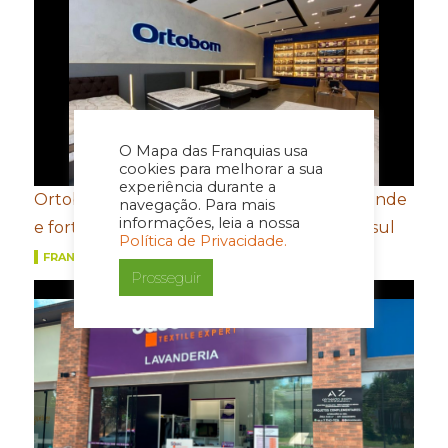
O Mapa das Franquias usa
cookies para melhorar a sua
experiência durante a
Ortobom aposta em novo conceito de estande
navegação. Para mais
informações, leia a nossa
e fortalecimento de portfólio para a Movelsul
Política de Privacidade.
FRANQUIAS
Prosseguir