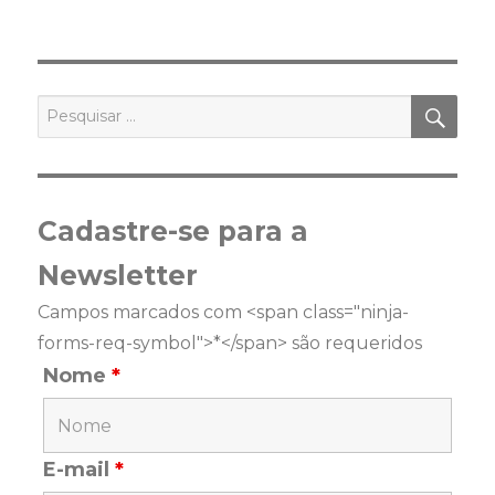
PES
Pesquisar
por:
Cadastre-se para a
Newsletter
Campos marcados com <span class="ninja-
forms-req-symbol">*</span> são requeridos
Nome
*
E-mail
*