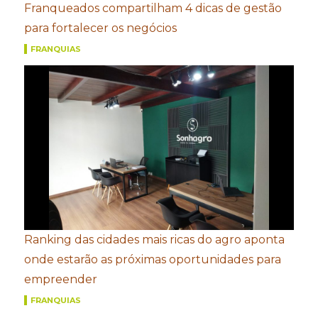
Franqueados compartilham 4 dicas de gestão
para fortalecer os negócios
FRANQUIAS
Ranking das cidades mais ricas do agro aponta
onde estarão as próximas oportunidades para
empreender
FRANQUIAS