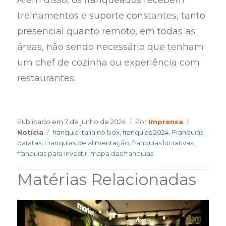
Além disso, os franqueados recebem
treinamentos e suporte constantes, tanto
presencial quanto remoto, em todas as
áreas, não sendo necessário que tenham
um chef de cozinha ou experiência com
restaurantes.
Author
Categorie
Publicado em
7 de junho de 2024
Por
Imprensa
Tags
Notícia
franquia italia no box
,
franquias 2024
,
Franquias
baratas
,
Franquias de alimentação
,
franquias lucrativas
,
franquias para investir
,
mapa das franquias
Matérias Relacionadas