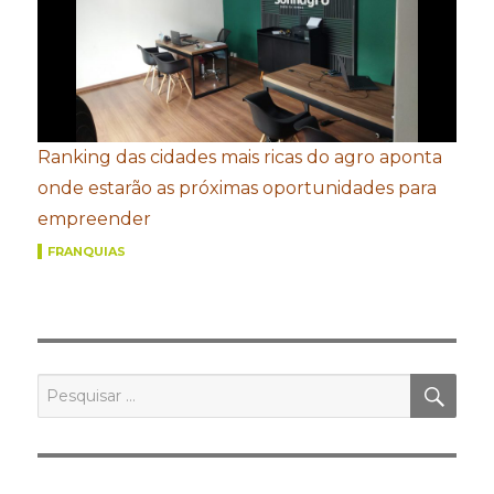
Ranking das cidades mais ricas do agro aponta
onde estarão as próximas oportunidades para
empreender
FRANQUIAS
PES
Pesquisar
por: