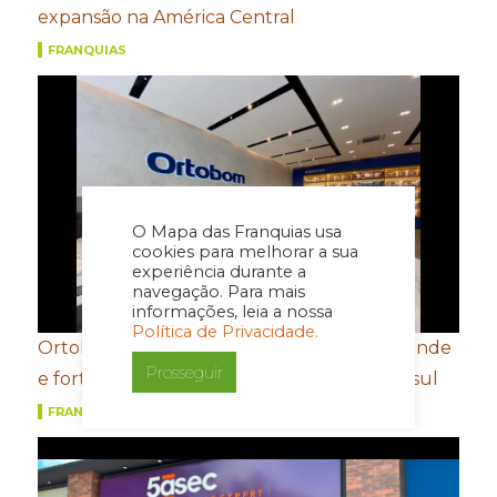
expansão na América Central
FRANQUIAS
O Mapa das Franquias usa
cookies para melhorar a sua
experiência durante a
navegação. Para mais
informações, leia a nossa
Política de Privacidade.
Ortobom aposta em novo conceito de estande
Prosseguir
e fortalecimento de portfólio para a Movelsul
FRANQUIAS