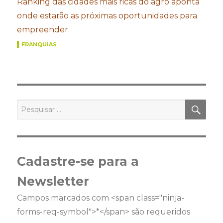
Ranking das cidades mais ricas do agro aponta
onde estarão as próximas oportunidades para
empreender
FRANQUIAS
PES
Pesquisar
por:
Cadastre-se para a
Newsletter
Campos marcados com <span class="ninja-
forms-req-symbol">*</span> são requeridos