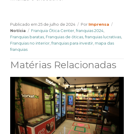
Author
Categori
Publicado em
25 de julho de 2024
Por
Imprensa
Tags
Notícia
Franquia Ótica Center
,
franquias 2024
,
Franquias baratas
,
Franquias de óticas
,
franquias lucrativas
,
Franquias no interior
,
franquias para investir
,
mapa das
franquias
Matérias Relacionadas