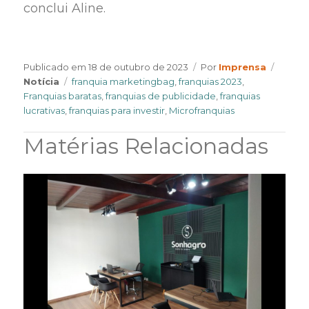
conclui Aline.
Author
Catego
Publicado em
18 de outubro de 2023
Por
Imprensa
Tags
Notícia
franquia marketingbag
,
franquias 2023
,
Franquias baratas
,
franquias de publicidade
,
franquias
lucrativas
,
franquias para investir
,
Microfranquias
Matérias Relacionadas