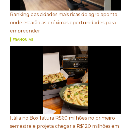
Ranking das cidades mais ricas do agro aponta
onde estarão as próximas oportunidades para
empreender
FRANQUIAS
Itália no Box fatura R$60 milhões no primeiro
semestre e projeta chegar a R$120 milhões em