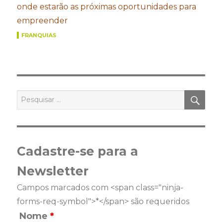
onde estarão as próximas oportunidades para
empreender
FRANQUIAS
PES
Pesquisar
por:
Cadastre-se para a
Newsletter
Campos marcados com <span class="ninja-
forms-req-symbol">*</span> são requeridos
Nome
*