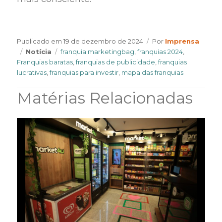
Author
Publicado em
19 de dezembro de 2024
Por
Imprensa
Categories
Tags
Notícia
franquia marketingbag
,
franquias 2024
,
Franquias baratas
,
franquias de publicidade
,
franquias
lucrativas
,
franquias para investir
,
mapa das franquias
Matérias Relacionadas