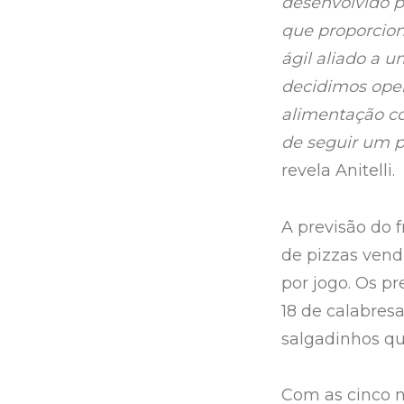
desenvolvido p
que proporcio
ágil aliado a u
decidimos oper
alimentação c
de seguir um p
revela Anitelli.
A previsão do 
de pizzas vendi
por jogo. Os p
18 de calabres
salgadinhos qu
Com as cinco n