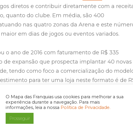
os diretos e contribuir diretamente com a receit
io, quanto do clube. Em média, são 400
atuando nas quatro zonas da Arena e este númer
 maior em dias de jogos ou eventos variados.
u o ano de 2016 com faturamento de R$ 335
o de expansão que prospecta implantar 40 novas
de, tendo como foco a comercialização do model
vestimento para ter uma loja neste formato é de R
xa de franquia inclusa no valor. O prazo de retorn
O Mapa das Franquias usa cookies para melhorar a sua
eses, com faturamento médio mensal de R$ 60 mil
experiência durante a navegação. Para mais
onta com 192 lojas espalhadas por todo o Brasil.
informações, leia a nossa
Política de Privacidade.
Prosseguir
cadastre-se para receber informações