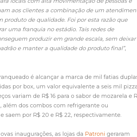
ara locais com alta movimentação de pessoas e
nam aos clientes a combinação de um atendimen
m produto de qualidade. Foi por esta razão que
ar uma franquia no estádio. Tais redes de
onseguem produzir em grande escala, sem deixar
adrão e manter a qualidade do produto final”
,
franqueado é alcançar a marca de mil fatias dupla
das por box, um valor equivalente a seis mil pizz
reços variam de R$ 16 para o sabor de mozarela e 
a, além dos combos com refrigerante ou
e saem por R$ 20 e R$ 22, respectivamente.
ovas inaugurações, as lojas da
Patroni
geraram