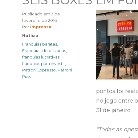
SEIS BOXES EM F
Publicado em
3 de
fevereiro de 2016
Author
Por
Imprensa
Categories
Notícia
Tags
Franquias baratas
,
Franquias de pizzarias
,
franquias lucrativas
,
franquias para investir
,
Patroni Expresso
,
Patroni
Pizza
pontos foi rea
no jogo entre 
31 de janeiro.
“Todas as oper