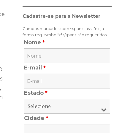
xe
Cadastre-se para a Newsletter
Campos marcados com <span class="ninja-
forms-req-symbol">*</span> são requeridos
Nome
*
a
E-mail
*
O
os
,
Estado
*
em
Cidade
*