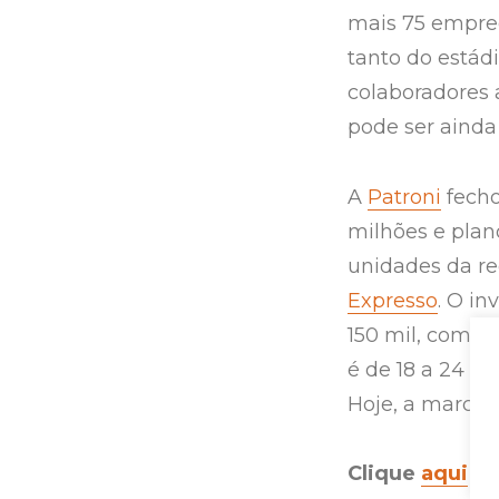
mais 75 empreg
tanto do estád
colaboradores 
pode ser ainda
A
Patroni
fecho
milhões e plan
unidades da re
Expresso
. O in
150 mil, com ta
é de 18 a 24 m
Hoje, a marca c
Clique
aqui
e 