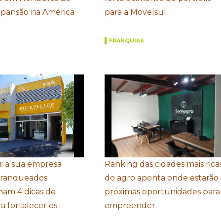
xpansão na América
para a Movelsul
FRANQUIAS
r a sua empresa
Ranking das cidades mais rica
Franqueados
do agro aponta onde estarão 
ham 4 dicas de
próximas oportunidades para
a fortalecer os
empreender