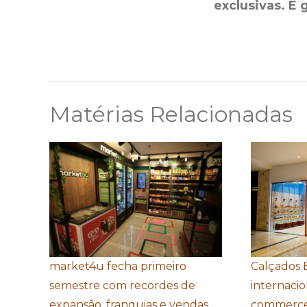
exclusivas. É 
Matérias Relacionadas
market4u fecha primeiro
Calçados 
semestre com recordes de
internacio
expansão, franquias e vendas
commerce