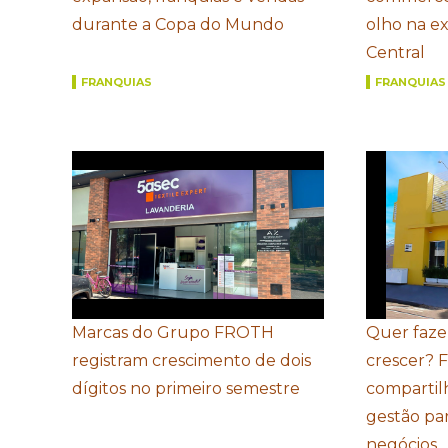
durante a Copa do Mundo
olho na e
Central
FRANQUIAS
FRANQUIAS
Marcas do Grupo FROTH
Quer faze
registram crescimento de dois
crescer? 
dígitos no primeiro semestre
compartil
gestão par
negócios