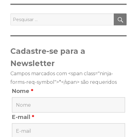
PES
Pesquisar
por:
Cadastre-se para a
Newsletter
Campos marcados com <span class="ninja-
forms-req-symbol">*</span> são requeridos
Nome
*
E-mail
*