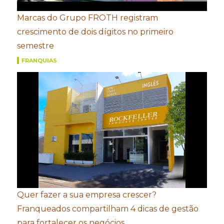
Marcas do Grupo FROTH registram
crescimento de dois dígitos no primeiro
semestre
FRANQUIAS
Quer fazer a sua empresa crescer?
Franqueados compartilham 4 dicas de gestão
para fortalecer os negócios