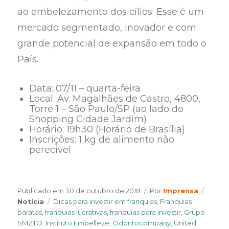
ao embelezamento dos cílios. Esse é um
mercado segmentado, inovador e com
grande potencial de expansão em todo o
País.
Data: 07/11 – quarta-feira
Local: Av. Magalhães de Castro, 4800,
Torre 1 – São Paulo/SP (ao lado do
Shopping Cidade Jardim)
Horário: 19h30 (Horário de Brasília)
Inscrições: 1 kg de alimento não
perecível
Author
Categ
Publicado em
30 de outubro de 2018
Por
Imprensa
Tags
Notícia
Dicas para investir em franquias
,
Franquias
baratas
,
franquias lucrativas
,
franquias para investir
,
Grupo
SMZTO
,
Instituto Embelleze
,
Odontocompany
,
United