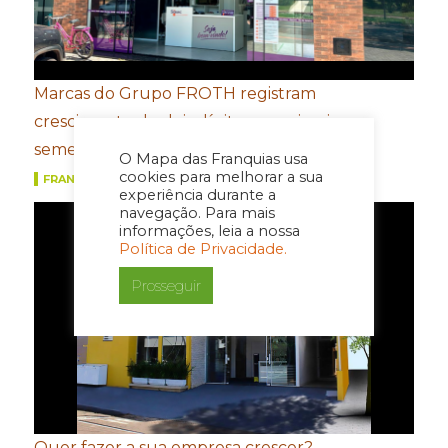
Marcas do Grupo FROTH registram
crescimento de dois dígitos no primeiro
semestre
O Mapa das Franquias usa
cookies para melhorar a sua
FRANQUIAS
experiência durante a
navegação. Para mais
informações, leia a nossa
Política de Privacidade.
Prosseguir
Quer fazer a sua empresa crescer?