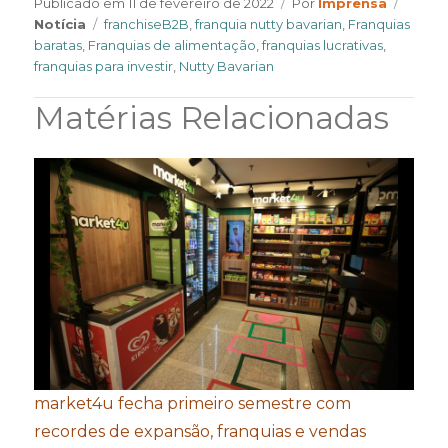
Author
Categ
Publicado em
11 de fevereiro de 2022
Por
Imprensa
Tags
Notícia
franchiseB2B
,
franquia nutty bavarian
,
Franquias
baratas
,
Franquias de alimentação
,
franquias lucrativas
,
franquias para investir
,
Nutty Bavarian
Matérias Relacionadas
market4u fecha primeiro semestre com
recordes de expansão, franquias e vendas