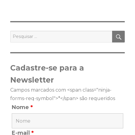
PES
Pesquisar
por:
Cadastre-se para a
Newsletter
Campos marcados com <span class="ninja-
forms-req-symbol">*</span> são requeridos
Nome
*
E-mail
*