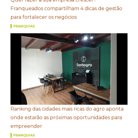
Franqueados compartilham 4 dicas de gestão
para fortalecer os negócios
FRANQUIAS
Ranking das cidades mais ricas do agro aponta
onde estarão as próximas oportunidades para
empreender
FRANQUIAS