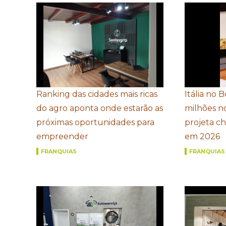
Ranking das cidades mais ricas
Itália no 
do agro aponta onde estarão as
milhões n
próximas oportunidades para
projeta c
empreender
em 2026
FRANQUIAS
FRANQUIAS