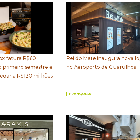
Box fatura R$60
Rei do Mate inaugura nova lo
o primeiro semestre e
no Aeroporto de Guarulhos
hegar a R$120 milhões
FRANQUIAS