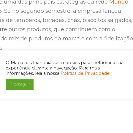
é uma das principais estratégias da rede
Mundo
5. Só no segundo semestre, a empresa lançou
as de temperos, torradas, chás, biscoitos salgados,
tre outros produtos, que contribuem com o
 do mix de produtos da marca e com a fidelização
s.
O Mapa das Franquias usa cookies para melhorar a sua
cadastre-se para receber informações
experiência durante a navegação. Para mais
informações, leia a nossa
Política de Privacidade.
ratuito!
Prosseguir