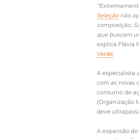
“Extremamente
Seleção
não apr
composição. Sã
que buscam um
explica Flávia
Verde
.
A especialista
com as novas 
consumo de aç
(Organização M
deve ultrapassa
A expansão do 