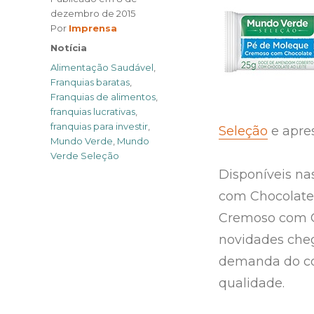
dezembro de 2015
Author
Por
Imprensa
Categories
Notícia
Tags
Alimentação Saudável
,
Franquias baratas
,
Franquias de alimentos
,
franquias lucrativas
,
franquias para investir
,
Seleção
e apres
Mundo Verde
,
Mundo
Verde Seleção
Disponíveis n
com Chocolate
Cremoso com Ch
novidades che
demanda do con
qualidade.