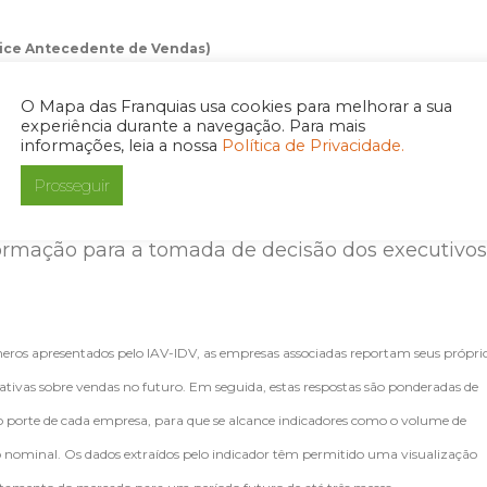
ndice Antecedente de Vendas)
O Mapa das Franquias usa cookies para melhorar a sua
bro de 2007, o IAV-IDV é um índice que consolid
experiência durante a navegação. Para mais
informações, leia a nossa
Política de Privacidade.
 vendas efetivamente realizadas pelos associados
to para o Desenvolvimento do Varejo), com o intui
Prosseguir
ectativas para os próximos meses e, assim, servir
ormação para a tomada de decisão dos executivos
eros apresentados pelo IAV-IDV, as empresas associadas reportam seus própri
tativas sobre vendas no futuro. Em seguida, estas respostas são ponderadas de
o porte de cada empresa, para que se alcance indicadores como o volume de
 nominal. Os dados extraídos pelo indicador têm permitido uma visualização