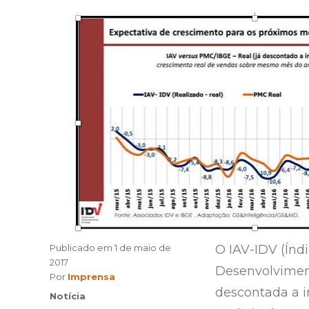
Publicado em
1 de maio de
O IAV-IDV (Índ
2017
Desenvolviment
Author
Por
Imprensa
descontada a 
Categories
Notícia