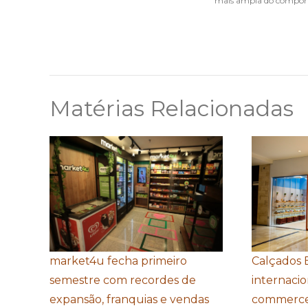
mais ampla do comport
Matérias Relacionadas
market4u fecha primeiro
Calçados 
semestre com recordes de
internacio
expansão, franquias e vendas
commerce