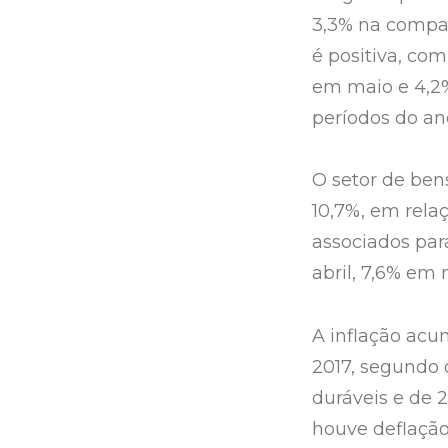
3,3% na compar
é positiva, co
em maio e 4,2
períodos do ano
O setor de ben
10,7%, em rela
associados par
abril, 7,6% em
A inflação ac
2017, segundo 
duráveis e de 2
houve deflação