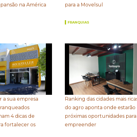
xpansão na América
para a Movelsul
FRANQUIAS
r a sua empresa
Ranking das cidades mais rica
Franqueados
do agro aponta onde estarão 
ham 4 dicas de
próximas oportunidades para
a fortalecer os
empreender