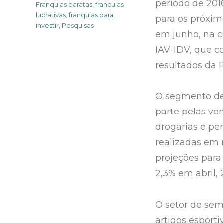
período de 201
Tags
Franquias baratas
,
franquias
lucrativas
,
franquias para
para os próxim
investir
,
Pesquisas
em junho, na c
IAV-IDV, que c
resultados da 
O segmento de
parte pelas ve
drogarias e pe
realizadas em 
projeções para
2,3% em abril,
O setor de semi
artigos esport