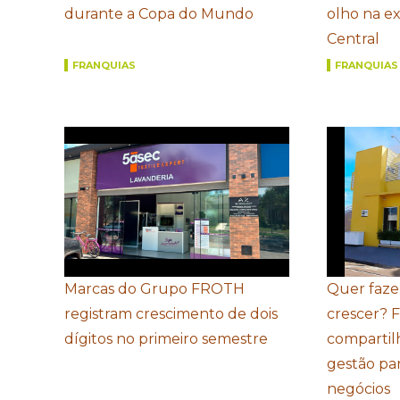
durante a Copa do Mundo
olho na e
Central
FRANQUIAS
FRANQUIAS
Marcas do Grupo FROTH
Quer faze
registram crescimento de dois
crescer? 
dígitos no primeiro semestre
compartil
gestão par
negócios