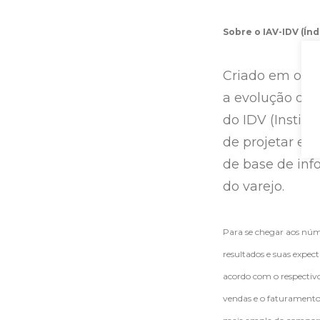
Sobre o IAV-IDV (Í
Criado em outu
a evolução das
do IDV (Institu
de projetar exp
de base de inf
do varejo.
Para se chegar aos núm
resultados e suas expec
acordo com o respectiv
vendas e o faturamento