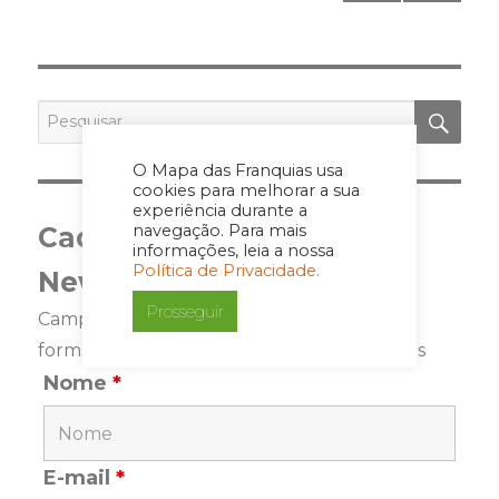
pagination
PRÓ
XIMA
PÁGI
NA
PES
Pesquisar
por:
O Mapa das Franquias usa
cookies para melhorar a sua
experiência durante a
Cadastre-se para a
navegação. Para mais
informações, leia a nossa
Política de Privacidade.
Newsletter
Prosseguir
Campos marcados com <span class="ninja-
forms-req-symbol">*</span> são requeridos
Nome
*
E-mail
*