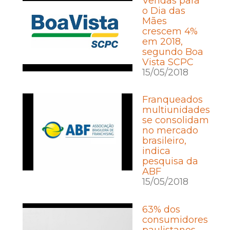
Vendas para
o Dia das
Mães
crescem 4%
em 2018,
segundo Boa
Vista SCPC
15/05/2018
Franqueados
multiunidades
se consolidam
no mercado
brasileiro,
indica
pesquisa da
ABF
15/05/2018
63% dos
consumidores
paulistanos