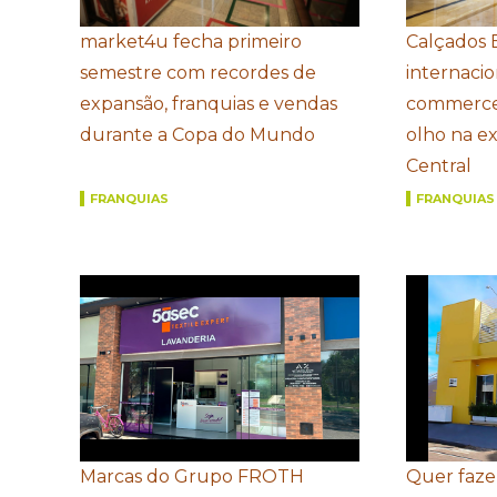
market4u fecha primeiro
Calçados 
semestre com recordes de
internacio
expansão, franquias e vendas
commerce
durante a Copa do Mundo
olho na e
Central
FRANQUIAS
FRANQUIAS
Marcas do Grupo FROTH
Quer faze