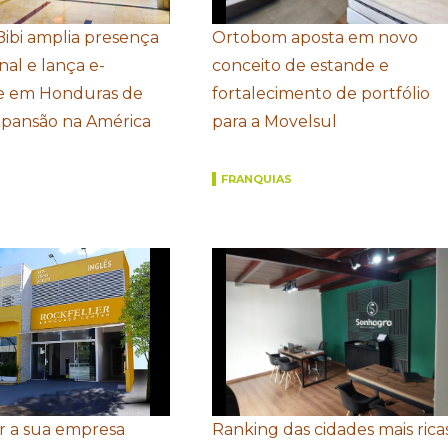
Bibi amplia presença
Ortobom aposta em novo
nal e lança e-
conceito de estande e
 em Honduras de
fortalecimento de portfólio
xpansão na América
para a Movelsul
FRANQUIAS
r a sua empresa
Ranking das cidades mais rica