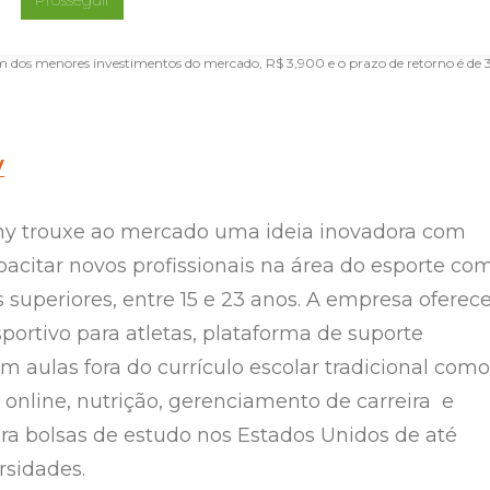
avés de um smartphone ou tablet, por se tratar de uma empresa totalmente
um dos menores investimentos do mercado, R$ 3,900 e o prazo de retorno é de 
y
y trouxe ao mercado uma ideia inovadora com
pacitar novos profissionais na área do esporte co
 superiores, entre 15 e 23 anos. A empresa oferec
portivo para atletas, plataforma de suporte
 aulas fora do currículo escolar tradicional como
 online, nutrição, gerenciamento de carreira e
ra bolsas de estudo nos Estados Unidos de até
rsidades.