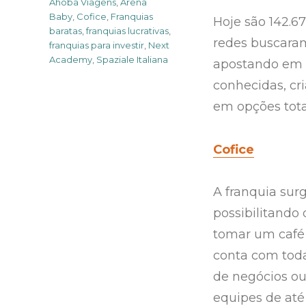
Tags
Ahoba Viagens
,
Arena
Baby
,
Cofice
,
Franquias
Hoje são 142.6
baratas
,
franquias lucrativas
,
redes buscaram
franquias para investir
,
Next
Academy
,
Spaziale Italiana
apostando em r
conhecidas, cr
em opções tota
Cofice
A franquia su
possibilitando
tomar um café 
conta com toda
de negócios ou
equipes de até