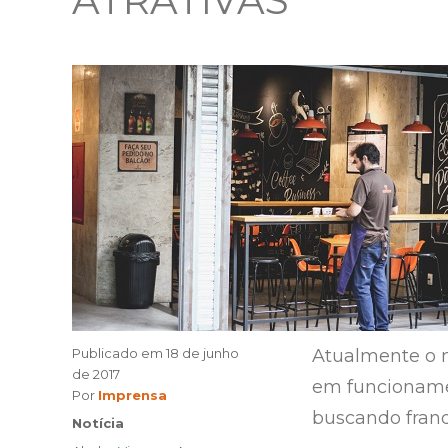
ATRATIVAS
Publicado em
18 de junho
Atualmente o m
de 2017
em funcioname
Author
Por
Imprensa
buscando fran
Categories
Notícia