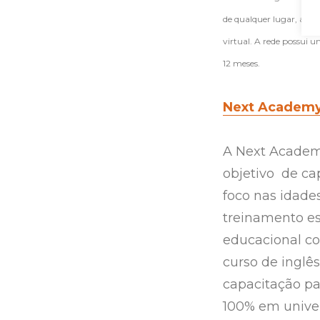
de qualquer lugar, atr
virtual. A rede possui 
12 m
eses.
Next Academ
A Next Academ
objetivo de ca
foco nas idades
treinamento es
educacional com
curso de inglês
capacitação pa
100% em unive