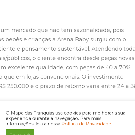
um mercado que não tem sazonalidade, pois
s bebês e crianças a Arena Baby surgiu com o
iente e pensamento sustentável. Atendendo tod
ais/públicos, o cliente encontra desde peças novas
em excelente qualidade, com peças de 40 a 70%
o que em lojas convencionais. O investimento
 R$ 250.000 e o prazo de retorno varia entre 24 a 3
O Mapa das Franquias usa cookies para melhorar a sua
experiência durante a navegação. Para mais
informações, leia a nossa
Política de Privacidade.
u como uma opção para quem busca uma renda extra, possibilitando trabalha
Prosseguir