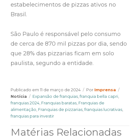
estabelecimentos de pizzas ativos no
Brasil.
São Paulo é responsável pelo consumo
de cerca de 870 mil pizzas por dia, sendo
que 28% das pizzarias ficam em solo
paulista, segundo a entidade.
Author
Categori
Publicado em
11 de março de 2024
Por
Imprensa
Tags
Notícia
Expansão de franquias
,
franquia bella capri
,
franquias 2024
,
Franquias baratas
,
Franquias de
alimentação
,
Franquias de pizzarias
,
franquias lucrativas
,
franquias para investir
Matérias Relacionadas