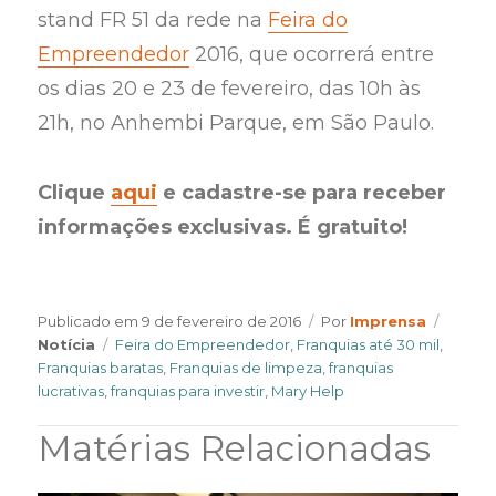
stand FR 51 da rede na
Feira do
Empreendedor
2016, que ocorrerá entre
os dias 20 e 23 de fevereiro, das 10h às
21h, no Anhembi Parque, em São Paulo.
Clique
aqui
e cadastre-se para receber
informações exclusivas. É gratuito!
Author
Catego
Publicado em
9 de fevereiro de 2016
Por
Imprensa
Tags
Notícia
Feira do Empreendedor
,
Franquias até 30 mil
,
Franquias baratas
,
Franquias de limpeza
,
franquias
lucrativas
,
franquias para investir
,
Mary Help
Matérias Relacionadas