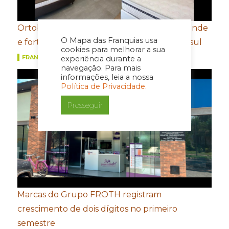
Ortobom aposta em novo conceito de estande
O Mapa das Franquias usa
e fortalecimento de portfólio para a Movelsul
cookies para melhorar a sua
FRANQUIAS
experiência durante a
navegação. Para mais
informações, leia a nossa
Política de Privacidade.
Prosseguir
Marcas do Grupo FROTH registram
crescimento de dois dígitos no primeiro
semestre