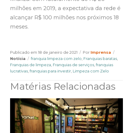
milhões em 2019, a expectativa da rede é
alcançar R$ 100 milhões nos próximos 18
meses.
Author
Categor
Publicado em
18 de janeiro de 2021
Por
Imprensa
Tags
Notícia
franquia limpeza com zelo
,
Franquias baratas
,
Franquias de limpeza
,
Franquias de serviços
,
franquias
lucrativas
,
franquias para investir
,
Limpeza com Zelo
Matérias Relacionadas