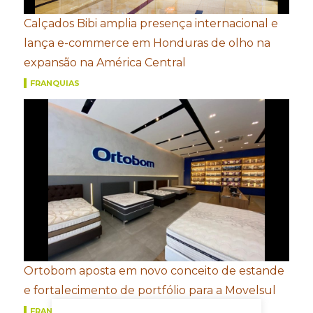
Calçados Bibi amplia presença internacional e
lança e-commerce em Honduras de olho na
expansão na América Central
FRANQUIAS
Ortobom aposta em novo conceito de estande
e fortalecimento de portfólio para a Movelsul
FRANQUIAS