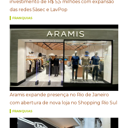
investimento de R$ 5,5 milhões com expansão
das redes 5àsec e LavPop
FRANQUIAS
Aramis expande presença no Rio de Janeiro
com abertura de nova loja no Shopping Rio Sul
FRANQUIAS