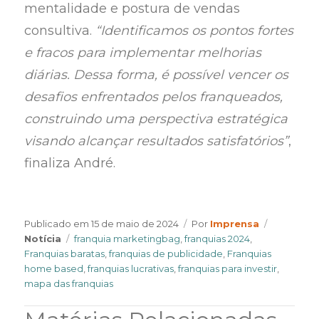
mentalidade e postura de vendas
consultiva.
“Identificamos os pontos fortes
e fracos para implementar melhorias
diárias. Dessa forma, é possível vencer os
desafios enfrentados pelos franqueados,
construindo uma perspectiva estratégica
visando alcançar resultados satisfatórios”
,
finaliza André.
Author
Categorie
Publicado em
15 de maio de 2024
Por
Imprensa
Tags
Notícia
franquia marketingbag
,
franquias 2024
,
Franquias baratas
,
franquias de publicidade
,
Franquias
home based
,
franquias lucrativas
,
franquias para investir
,
mapa das franquias