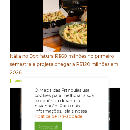
Itália no Box fatura R$60 milhões no primeiro
semestre e projeta chegar a R$120 milhões em
2026
FRANQUIAS
O Mapa das Franquias usa
cookies para melhorar a sua
experiência durante a
navegação. Para mais
informações, leia a nossa
Política de Privacidade.
Prosseguir