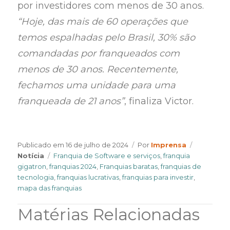
por investidores com menos de 30 anos.
“Hoje, das mais de 60 operações que
temos espalhadas pelo Brasil, 30% são
comandadas por franqueados com
menos de 30 anos. Recentemente,
fechamos uma unidade para uma
franqueada de 21 anos”
, finaliza Victor.
Author
Categorie
Publicado em
16 de julho de 2024
Por
Imprensa
Tags
Notícia
Franquia de Software e serviços
,
franquia
gigatron
,
franquias 2024
,
Franquias baratas
,
franquias de
tecnologia
,
franquias lucrativas
,
franquias para investir
,
mapa das franquias
Matérias Relacionadas