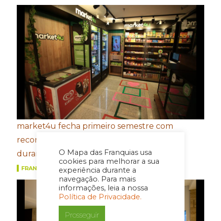
market4u fecha primeiro semestre com
recordes de expansão, franquias e vendas
O Mapa das Franquias usa
durante a Copa do Mundo
cookies para melhorar a sua
FRANQUIAS
experiência durante a
navegação. Para mais
informações, leia a nossa
Política de Privacidade.
Prosseguir