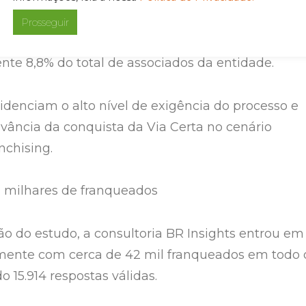
, apenas 363 redes participaram da premiação e
Prosseguir
nquistaram a chancela do selo — o equivalente 
e 8,8% do total de associados da entidade.
denciam o alto nível de exigência do processo e
evância da conquista da Via Certa no cenário
nchising.
 milhares de franqueados
ção do estudo, a consultoria BR Insights entrou em
mente com cerca de 42 mil franqueados em todo 
o 15.914 respostas válidas.