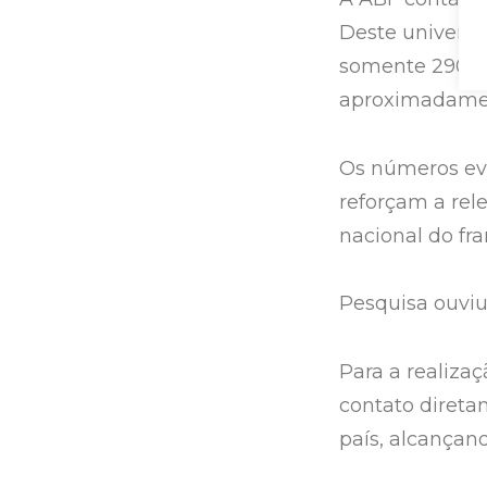
Deste universo
somente 290 co
aproximadament
Os números evi
reforçam a rel
nacional do fra
Pesquisa ouviu
Para a realiza
contato direta
país, alcançand