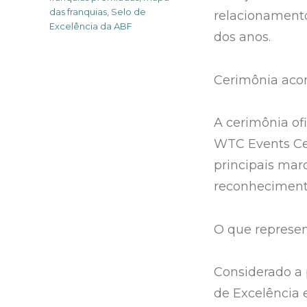
das franquias
,
Selo de
relacionamento
Excelência da ABF
dos anos.
Cerimônia aco
A cerimônia ofi
WTC Events Ce
principais mar
reconhecimento
O que represen
Considerado a p
de Excelência