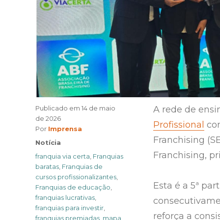
Publicado em
14 de maio
A rede de ensi
de 2026
Profissional
con
Author
Por
Imprensa
Franchising (S
Categories
Notícia
Franchising, pr
Tags
franquia via certa
,
Franquias
baratas
,
Franquias de
cursos profissionalizantes
,
Esta é a 5ª par
Franquias de educação
,
franquias lucrativas
,
consecutivame
franquias para investir
,
reforça a consi
franquias premiadas
,
mapa