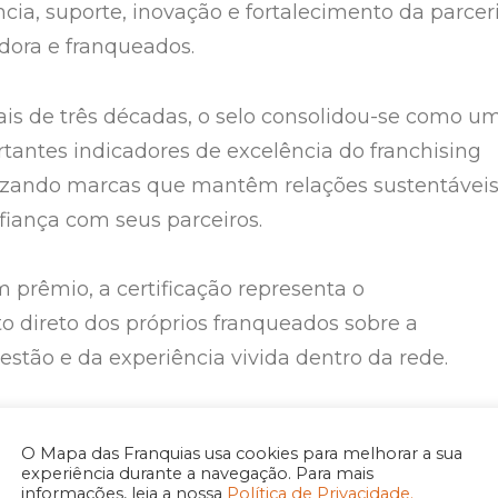
cia, suporte, inovação e fortalecimento da parcer
dora e franqueados.
is de três décadas, o selo consolidou-se como u
tantes indicadores de excelência do franchising
rizando marcas que mantêm relações sustentáveis
nfiança com seus parceiros.
 prêmio, a certificação representa o
 direto dos próprios franqueados sobre a
estão e da experiência vivida dentro da rede.
am a relevância da conquista
O Mapa das Franquias usa cookies para melhorar a sua
experiência durante a navegação. Para mais
informações, leia a nossa
Política de Privacidade.
m cerca de 3.300 associados em todo o Brasil.