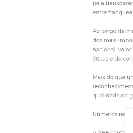
pela transparên
entre franquea
Ao longo de ma
dos mais impor
nacional, valo
éticas e de co
Mais do que um
reconhecimento
qualidade da g
Números reforç
A ABF conta co