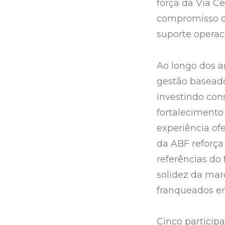
força da Via C
compromisso c
suporte operac
Ao longo dos a
gestão baseado
investindo con
fortalecimento
experiência of
da ABF reforça
referências do 
solidez da mar
franqueados em
Cinco particip