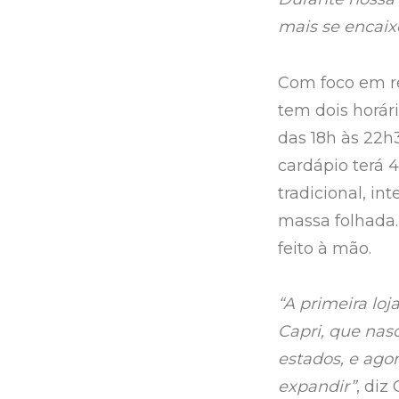
mais se encaix
Com foco em ret
tem dois horár
das 18h às 22h3
cardápio terá 
tradicional, in
massa folhada.
feito à mão.
“A primeira lo
Capri, que nasc
estados, e agor
expandir”
, diz