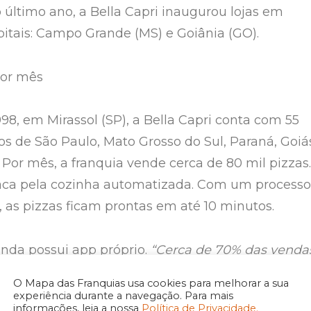
 último ano, a Bella Capri inaugurou lojas em
pitais: Campo Grande (MS) e Goiânia (GO).
por mês
8, em Mirassol (SP), a Bella Capri conta com 55
dos de São Paulo, Mato Grosso do Sul, Paraná, Goiá
 Por mês, a franquia vende cerca de 80 mil pizzas.
taca pela cozinha automatizada. Com um processo
, as pizzas ficam prontas em até 10 minutos.
inda possui app próprio.
“Cerca de 70% das venda
pelo app. No Brasil, somos a única pizzaria que t
O Mapa das Franquias usa cookies para melhorar a sua
de seus pedidos feitos por um app próprio”
,
experiência durante a navegação. Para mais
informações, leia a nossa
Política de Privacidade.