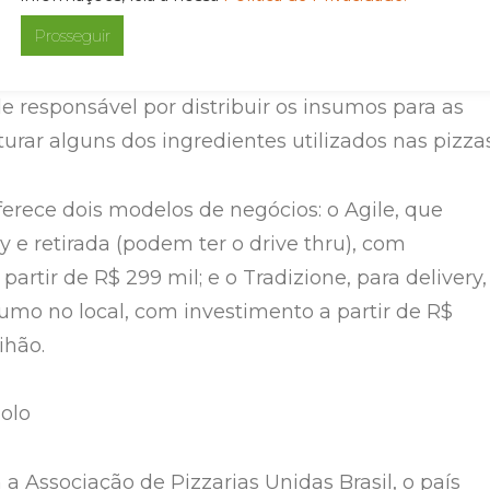
i.
Prosseguir
Bella Capri conta com a Mercanzia, um operador
de responsável por distribuir os insumos para as
urar alguns dos ingredientes utilizados nas pizzas
ferece dois modelos de negócios: o Agile, que
y e retirada (podem ter o drive thru), com
partir de R$ 299 mil; e o Tradizione, para delivery,
sumo no local, com investimento a partir de R$
ihão.
olo
a Associação de Pizzarias Unidas Brasil, o país