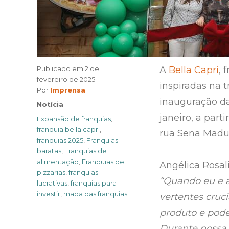
Publicado em
2 de
A
Bella Capri
, 
fevereiro de 2025
inspiradas na t
Author
Por
Imprensa
inauguração da 
Categories
Notícia
janeiro, a part
Tags
Expansão de franquias
,
franquia bella capri
,
rua Sena Madure
franquias 2025
,
Franquias
baratas
,
Franquias de
alimentação
,
Franquias de
Angélica Rosal
pizzarias
,
franquias
“Quando eu e 
lucrativas
,
franquias para
investir
,
mapa das franquias
vertentes cruc
produto e pode
Durante nossa 