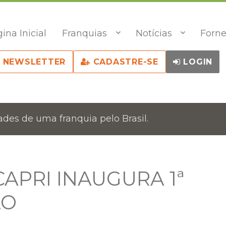
ina Inicial
Franquias
Notícias
Forne
NEWSLETTER
CADASTRE-SE
LOGIN
des de uma franquia pelo Brasil.
APRI INAUGURA 1ª
LO