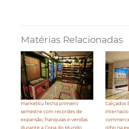
Matérias Relacionadas
market4u fecha primeiro
Calçados 
semestre com recordes de
internacio
expansão, franquias e vendas
commerce
durante a Copa do Mundo
olho na e