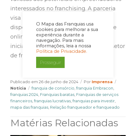
interessados no franchising. A parceria
visa fortalecer ambas as instituições,
O Mapa das Franquias usa
disponibilizando conteúdos gratuitos e
cookies para melhorar a sua
experiência durante a
online para todos os interessados em
navegação. Para mais
iniciar ou expandir seus negócios no setor
informações, leia a nossa
Política de Privacidade.
de franquias.
Prosseguir
Author
Categori
Publicado em
26 de junho de 2024
Por
Imprensa
Tags
Notícia
franquia de consórcio
,
franquia Embracon
,
franquias 2024
,
Franquias baratas
,
Franquias de serviços
financeiros
,
franquias lucrativas
,
franquias para investir
,
mapa das franquias
,
Relação franqueador e franqueado
Matérias Relacionadas