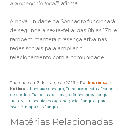
agronegócio local”,
afirma.
A nova unidade da Sonhagro funcionará
de segunda a sexta-feira, das 8h às 17h, e
também manterá presença ativa nas
redes sociais para ampliar o
relacionamento com a comunidade.
Author
Categori
Publicado em
3 de março de 2026
Por
Imprensa
Tags
Notícia
franquia sonhagro
,
Franquias baratas
,
Franquias
de crédito
,
Franquias de serviços financeiros
,
franquias
lucrativas
,
Franquias no agronegócio
,
franquias para
investir
,
mapa das franquias
Matérias Relacionadas