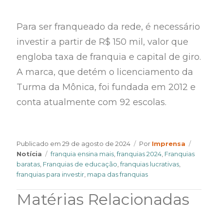
Para ser franqueado da rede, é necessário
investir a partir de R$ 150 mil, valor que
engloba taxa de franquia e capital de giro.
A marca, que detém o licenciamento da
Turma da Mônica, foi fundada em 2012 e
conta atualmente com 92 escolas.
Author
Catego
Publicado em
29 de agosto de 2024
Por
Imprensa
Tags
Notícia
franquia ensina mais
,
franquias 2024
,
Franquias
baratas
,
Franquias de educação
,
franquias lucrativas
,
franquias para investir
,
mapa das franquias
Matérias Relacionadas