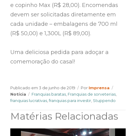
e copinho Max (R$ 28,00). Encomendas
devem ser solicitadas diretamente em
cada unidade – embalagens de 700 ml
(R$ 50,00) e 1,300L (R$ 89,00).
Uma deliciosa pedida para adoçar a
comemoração do casal!
Author
Categorie
Publicado em
3 de junho de 2019
Por
Imprensa
Tags
Notícia
Franquias baratas
,
Franquias de sorveterias
,
franquias lucrativas
,
franquias para investir
,
Stuppendo
Matérias Relacionadas