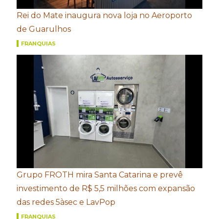
Rei do Mate inaugura nova loja no Aeroporto
de Guarulhos
FRANQUIAS
Grupo FROTH mira Santa Catarina e prevê
investimento de R$ 5,5 milhões com expansão
das redes 5àsec e LavPop
FRANQUIAS