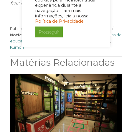
cookies para melhorar a sua
franqueados”
, completa Segala.
experiência durante a
navegação. Para mais
informações, leia a nossa
Política de Privacidade.
Author
Categor
Publicado em
17 de março de 2022
Por
Imprensa
Prosseguir
Tags
Notícia
franquia kumon
,
Franquias baratas
,
Franquias de
educação
,
franquias lucrativas
,
franquias para investir
,
Kumon
Matérias Relacionadas