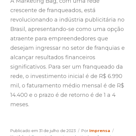
A Marketing Bag, com uma rede
crescente de franqueados, está
revolucionando a indústria publicitária no
Brasil, apresentando-se como uma opção
atraente para empreendedores que
desejam ingressar no setor de franquias e
alcançar resultados financeiros
significativos. Para ser um franqueado da
rede, o investimento inicial é de R$ 6.990
mil, o faturamento médio mensal é de R$
14.400 e o prazo é de retorno é de 1 a 4
meses.
Author
Categorie
Publicado em
31 de julho de 2023
Por
Imprensa