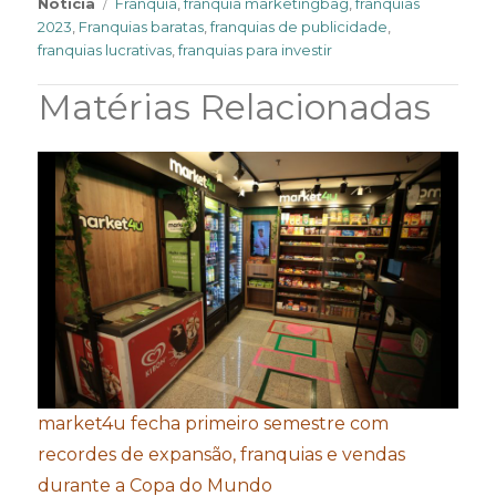
Tags
Notícia
Franquia
,
franquia marketingbag
,
franquias
2023
,
Franquias baratas
,
franquias de publicidade
,
franquias lucrativas
,
franquias para investir
Matérias Relacionadas
market4u fecha primeiro semestre com
recordes de expansão, franquias e vendas
durante a Copa do Mundo