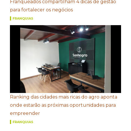
Franqueados compartilham 4 dicas de gestão
para fortalecer os negócios
FRANQUIAS
Ranking das cidades mais ricas do agro aponta
onde estarão as próximas oportunidades para
empreender
FRANQUIAS