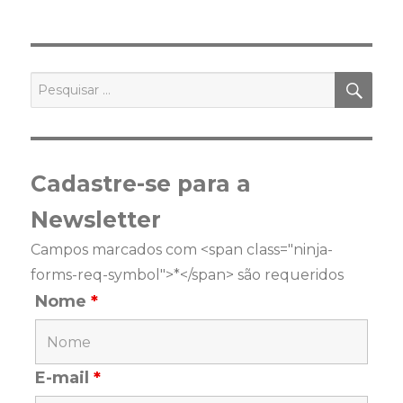
PES
Pesquisar
por:
Cadastre-se para a
Newsletter
Campos marcados com <span class="ninja-
forms-req-symbol">*</span> são requeridos
Nome
*
E-mail
*