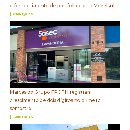
e fortalecimento de portfólio para a Movelsul
FRANQUIAS
Marcas do Grupo FROTH registram
crescimento de dois dígitos no primeiro
semestre
FRANQUIAS