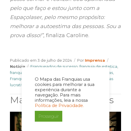
pelo que faço e estou junto com a
Espaçolaser, pelo mesmo propósito:
melhorar a autoestima das pessoas. Sou a
prova disso!”
, finaliza Caroline.
Author
Categorie
Publicado em
3 de julho de 2024
Por
Imprensa
Tags
Notícia
Franqueados de sucesso
,
franquia de estetica
,
franquia espaçolaser
,
franquias 2024
,
Franquias baratas
,
Franquias de beleza
,
Franquias de depilação
,
franquias
O Mapa das Franquias usa
cookies para melhorar a sua
lucrativas
,
franquias para investir
,
mapa das franquias
experiência durante a
navegação. Para mais
Matérias Relacionadas
informações, leia a nossa
Política de Privacidade.
Prosseguir