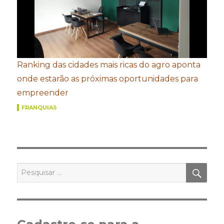
Ranking das cidades mais ricas do agro aponta
onde estarão as próximas oportunidades para
empreender
FRANQUIAS
PES
Pesquisar
por: