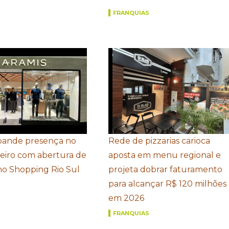
FRANQUIAS
pande presença no
Rede de pizzarias carioca
neiro com abertura de
aposta em menu regional e
 no Shopping Rio Sul
projeta dobrar faturamento
para alcançar R$ 120 milhões
em 2026
FRANQUIAS