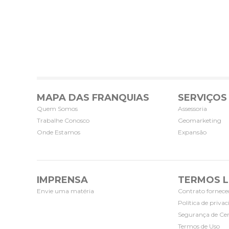
MAPA DAS FRANQUIAS
SERVIÇOS
Quem Somos
Assessoria
Trabalhe Conosco
Geomarketing
Onde Estamos
Expansão
IMPRENSA
TERMOS L
Envie uma matéria
Contrato fornece
Política de priva
Segurança de Cer
Termos de Uso