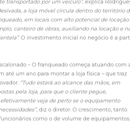
nte transportado por um veículo”
, explica Rodrigue
sivada, a loja móvel circula dentro do território 
nqueado, em locais com alto potencial de locação
plo, canteiro de obras, auxiliando na locação e n
ientela”
. O investimento inicial no negócio é a part
escalonado – O franqueado começa atuando com 
m até um ano para montar a loja física – que traz
novador.
“Tudo estará ao alcance das mãos, em
postas pela loja, para que o cliente pegue,
efetivamente veja de perto se o equipamento
necessidades”
, diz o diretor. O crescimento, tanto
funcionários como o de volume de equipamentos