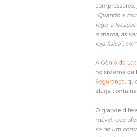
compressores; 
“Quando a carr
logo, a locaçã
a marca, as v
loja física”,
come
A
Gênio da Lo
no sistema de 
Segurança
, qu
aluga container
O grande difer
móvel, que ofe
se de um conta