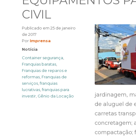
EQUIPAMENTOS P
CIVIL
Publicado em
25 de janeiro
de 2017
Author
Por
Imprensa
Categories
Notícia
Tags
Container segurança
,
Franquias baratas
,
Franquias de reparos e
reformas
,
Franquias de
serviços
,
franquias
lucrativas
,
franquias para
jardinagem, ma
investir
,
Gênio da Locação
de aluguel de 
carretas trans
concretagem; a
compactação; f