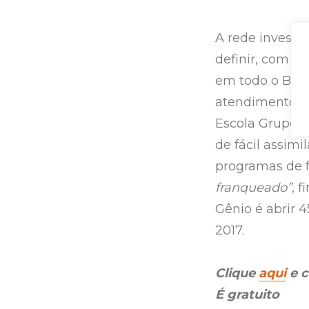
A rede invest
definir, com cl
em todo o Bras
atendimento p
Escola Grupo G
de fácil assim
programas de f
franqueado”
, 
Gênio é abrir 4
2017.
Clique
aqui
e c
É gratuito