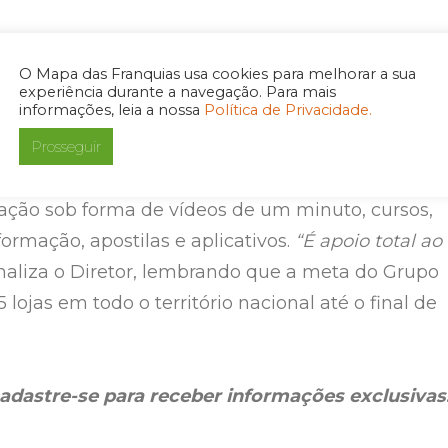
iu num estudo detalhado de geomarketing para
O Mapa das Franquias usa cookies para melhorar a sua
areza, as melhores regiões para a instalação de loj
experiência durante a navegação. Para mais
informações, leia a nossa
Política de Privacidade.
il; disponibilizará uma equipe de pronto-
Prosseguir
ara as demandas da rede franqueada e criou a
ênio, que reúne conteúdos dinâmicos, objetivos e
ilação sob forma de vídeos de um minuto, cursos,
ormação, apostilas e aplicativos.
“É apoio total ao
finaliza o Diretor, lembrando que a meta do Grupo
5 lojas em todo o território nacional até o final de
adastre-se para receber informações exclusivas