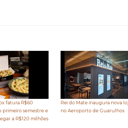
Box fatura R$60
Rei do Mate inaugura nova lo
o primeiro semestre e
no Aeroporto de Guarulhos
hegar a R$120 milhões