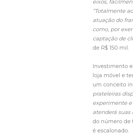
eixos, facilme
“Totalmente ade
atuação do fra
como, por exem
captação de cl
de R$ 150 mil.
Investimento 
loja móvel e te
um conceito i
prateleiras dis
experimente e 
atenderá suas 
do número de 
é escalonado.