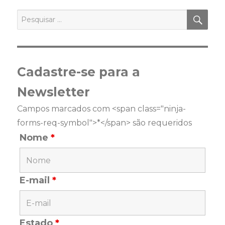
PES
Pesquisar
por:
Cadastre-se para a
Newsletter
Campos marcados com <span class="ninja-
forms-req-symbol">*</span> são requeridos
Nome
*
E-mail
*
Estado
*