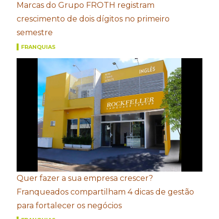
Marcas do Grupo FROTH registram
crescimento de dois dígitos no primeiro
semestre
FRANQUIAS
Quer fazer a sua empresa crescer?
Franqueados compartilham 4 dicas de gestão
para fortalecer os negócios