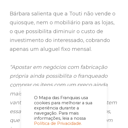
Bárbara salienta que a Touti não vende o
quiosque, nem o mobiliário para as lojas,
o que possibilita diminuir o custo de
investimento do interessado, cobrando
apenas um aluguel fixo mensal.
“Apostar em negócios com fabricação
própria ainda possibilita o franqueado
comprar os itens com um preço ainda
mais acessível, tornando algo mais
O Mapa das Franquias usa
vantajoso para o seu negócio. A Touti tem
cookies para melhorar a sua
experiência durante a
essa preocupação com os franqueados,
navegação. Para mais
informações, leia a nossa
que é levar um modelo de negócio com
Política de Privacidade.