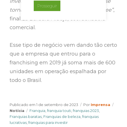
investimento baixo, lucrativo e ainda se
Prosseguir
tornar uma marca vegana e cruelty free”
,
finaliza Bárbara Araújo, coordenadora
comercial.
Esse tipo de negócio vem dando tão certo
que a empresa que entrou para o
franchising em 2019 já soma mais de 600
unidades em operação espalhada por
todo o Brasil.
Author
Categ
Publicado em
1 de setembro de 2023
Por
Imprensa
Tags
Notícia
Franquia
,
franquia touti
,
franquias 2023
,
Franquias baratas
,
Franquias de beleza
,
franquias
lucrativas
,
franquias para investir