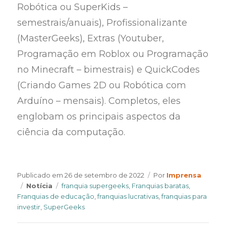
Robótica ou SuperKids –
semestrais/anuais), Profissionalizante
(MasterGeeks), Extras (Youtuber,
Programação em Roblox ou Programação
no Minecraft – bimestrais) e QuickCodes
(Criando Games 2D ou Robótica com
Arduíno – mensais). Completos, eles
englobam os principais aspectos da
ciência da computação.
Author
Publicado em
26 de setembro de 2022
Por
Imprensa
Categories
Tags
Notícia
franquia supergeeks
,
Franquias baratas
,
Franquias de educação
,
franquias lucrativas
,
franquias para
investir
,
SuperGeeks