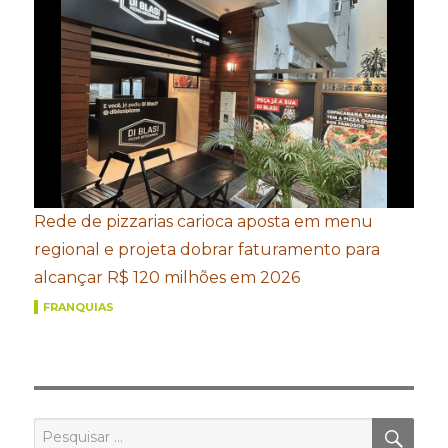
Rede de pizzarias carioca aposta em menu
regional e projeta dobrar faturamento para
alcançar R$ 120 milhões em 2026
FRANQUIAS
PES
Pesquisar
por: