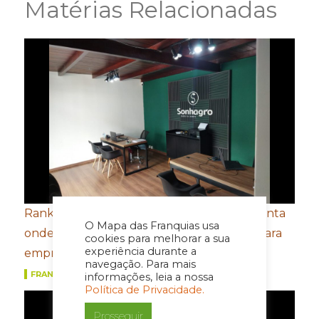
Matérias Relacionadas
Ranking das cidades mais ricas do agro aponta
O Mapa das Franquias usa
onde estarão as próximas oportunidades para
cookies para melhorar a sua
experiência durante a
empreender
navegação. Para mais
FRANQUIAS
informações, leia a nossa
Política de Privacidade.
Prosseguir