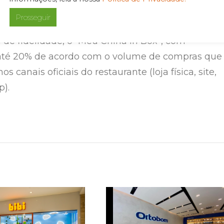
Prosseguir
que a marca China in Box também conta com um
de fidelidade, o “Meu China In Box”, com
até 20% de acordo com o volume de compras que
nos canais oficiais do restaurante (loja física, site,
).