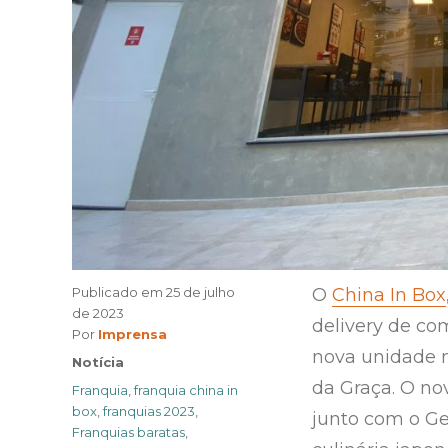
Publicado em
25 de julho
O
China In Box
de 2023
delivery de co
Author
Por
Imprensa
nova unidade n
Categories
Notícia
da Graça. O no
Tags
Franquia
,
franquia china in
box
,
franquias 2023
,
junto com o Ge
Franquias baratas
,