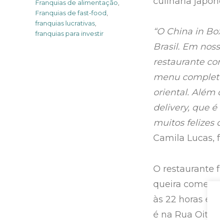
culinária japon
Franquias de alimentação
,
Franquias de fast-food
,
franquias lucrativas
,
“O China in Bo
franquias para investir
Brasil. Em no
restaurante co
menu completo 
oriental. Além
delivery, que é
muitos felizes 
Camila Lucas, 
O restaurante 
queira comer p
às 22 horas e d
é na Rua Oito 