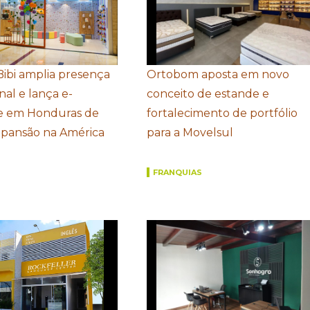
Bibi amplia presença
Ortobom aposta em novo
nal e lança e-
conceito de estande e
 em Honduras de
fortalecimento de portfólio
xpansão na América
para a Movelsul
FRANQUIAS