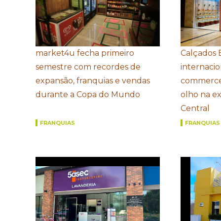
market4u fecha primeiro
Calçados 
semestre com recordes de
internacio
expansão, franquias e vendas
commerce
durante a Copa do Mundo
olho na e
Central
FRANQUIAS
FRANQUIAS