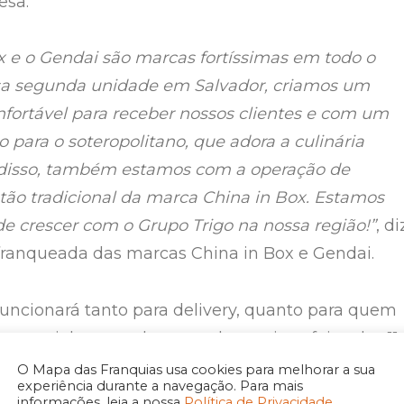
esa.
x e o Gendai são marcas fortíssimas em todo o
ssa segunda unidade em Salvador, criamos um
nfortável para receber nossos clientes e com um
para o soteropolitano, que adora a culinária
 disso, também estamos com a operação de
 tão tradicional da marca China in Box. Estamos
de crescer com o Grupo Trigo na nossa região!”
, di
franqueada das marcas China in Box e Gendai.
funcionará tanto para delivery, quanto para quem
resencialmente, de segunda a quinta-feira, das 11
e sexta-feira a domingo, das 11 às 22:30. O endere
O Mapa das Franquias usa cookies para melhorar a sua
experiência durante a navegação. Para mais
de Dezembro, 130, Graça.
informações, leia a nossa
Política de Privacidade.