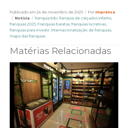
Author
Publicado em
24 de novembro de 2025
Por
Imprensa
Categories
Tags
Notícia
franquia bibi
,
franquia de calçados infantis
,
franquias 2025
,
Franquias baratas
,
franquias lucrativas
,
franquias para investir
,
Internacionalização de franquias
,
mapa das franquias
Matérias Relacionadas