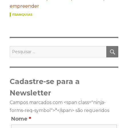
empreender
FRANQUIAS
PES
Pesquisar
por:
Cadastre-se para a
Newsletter
Campos marcados com <span class="ninja-
forms-req-symbol">*</span> são requeridos
Nome
*