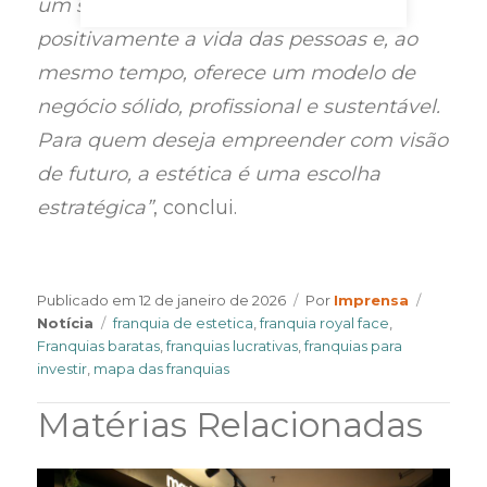
um segmento que impacta
positivamente a vida das pessoas e, ao
mesmo tempo, oferece um modelo de
negócio sólido, profissional e sustentável.
Para quem deseja empreender com visão
de futuro, a estética é uma escolha
estratégica”
, conclui.
Author
Categor
Publicado em
12 de janeiro de 2026
Por
Imprensa
Tags
Notícia
franquia de estetica
,
franquia royal face
,
Franquias baratas
,
franquias lucrativas
,
franquias para
investir
,
mapa das franquias
Matérias Relacionadas