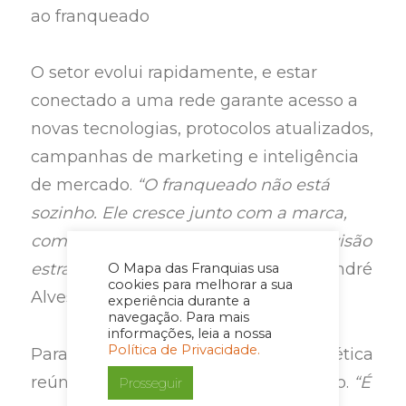
ao franqueado
O setor evolui rapidamente, e estar
conectado a uma rede garante acesso a
novas tecnologias, protocolos atualizados,
campanhas de marketing e inteligência
de mercado.
“O franqueado não está
sozinho. Ele cresce junto com a marca,
com acompanhamento constante e visão
estratégica de longo prazo”
, reforça André
O Mapa das Franquias usa
cookies para melhorar a sua
Alves.
experiência durante a
navegação. Para mais
informações, leia a nossa
Política de Privacidade.
Para o executivo, o franchising de estética
reúne segurança, inovação e propósito.
“É
Prosseguir