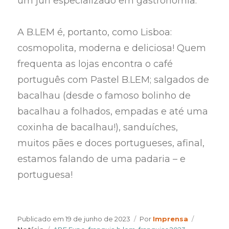
um júri especializado em gastronomia.
A B.LEM é, portanto, como Lisboa:
cosmopolita, moderna e deliciosa! Quem
frequenta as lojas encontra o café
português com Pastel B.LEM; salgados de
bacalhau (desde o famoso bolinho de
bacalhau a folhados, empadas e até uma
coxinha de bacalhau!), sanduíches,
muitos pães e doces portugueses, afinal,
estamos falando de uma padaria – e
portuguesa!
Author
Categori
Publicado em
19 de junho de 2023
Por
Imprensa
Tags