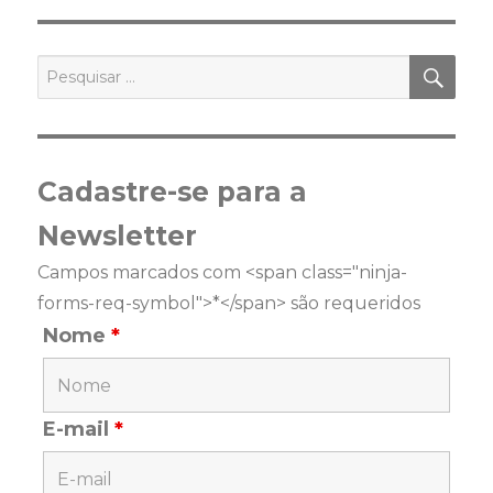
PES
Pesquisar
por:
Cadastre-se para a
Newsletter
Campos marcados com <span class="ninja-
forms-req-symbol">*</span> são requeridos
Nome
*
E-mail
*