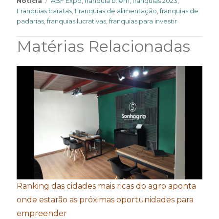
Notícia
ABF Expo
,
franquia b.lem
,
franquias 2023
,
Franquias baratas
,
Franquias de alimentação
,
franquias de
padarias
,
franquias lucrativas
,
franquias para investir
Matérias Relacionadas
Ranking das cidades mais ricas do agro aponta
onde estarão as próximas oportunidades para
empreender