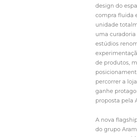
design do espa
compra fluida 
unidade total
uma curadoria 
estúdios reno
experimentaçã
de produtos, ma
posicionamento
percorrer a lo
ganhe protagoni
proposta pela 
A nova flagshi
do grupo Arami