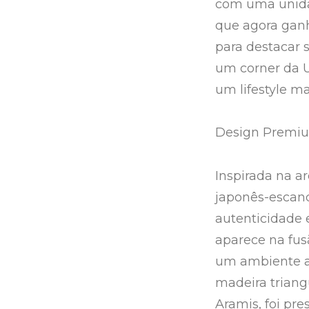
com uma unidad
que agora ganh
para destacar 
um corner da U
um lifestyle m
Design Premiu
Inspirada na ar
japonês-escand
autenticidade 
aparece na fus
um ambiente a
madeira triang
Aramis, foi pr