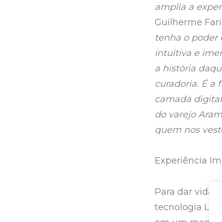
amplia a exper
Guilherme Fari
tenha o poder 
intuitiva e ime
a história daq
curadoria. É a
camada digital 
do varejo Arami
quem nos vest
Experiência Im
Para dar vida 
tecnologia Lif