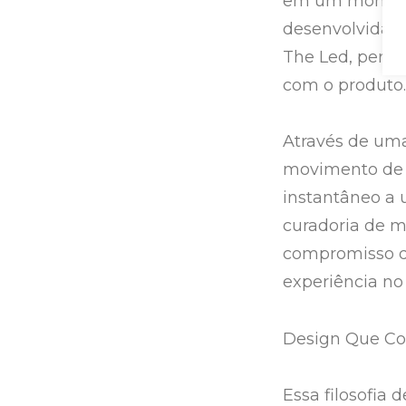
em um momento
desenvolvida p
The Led, permi
com o produto.
Através de um
movimento de a
instantâneo a 
curadoria de m
compromisso da
experiência no
Design Que Co
Essa filosofia 