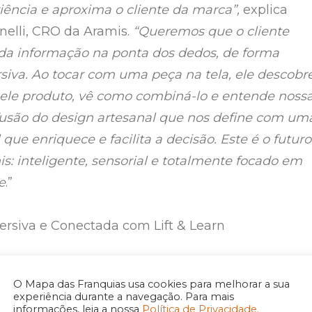
iência e aproxima o cliente da marca”,
explica
nelli, CRO da Aramis.
“Queremos que o cliente
da informação na ponta dos dedos, de forma
rsiva. Ao tocar com uma peça na tela, ele descobr
uele produto, vê como combiná-lo e entende noss
 fusão do design artesanal que nos define com um
que enriquece e facilita a decisão. Este é o futuro
s: inteligente, sensorial e totalmente focado em
e
.”
ersiva e Conectada com Lift & Learn
a essa jornada, a Aramis implementa a inovadora
O Mapa das Franquias usa cookies para melhorar a sua
t & Learn, que transforma a experiência de compra
experiência durante a navegação. Para mais
informações, leia a nossa
Política de Privacidade.