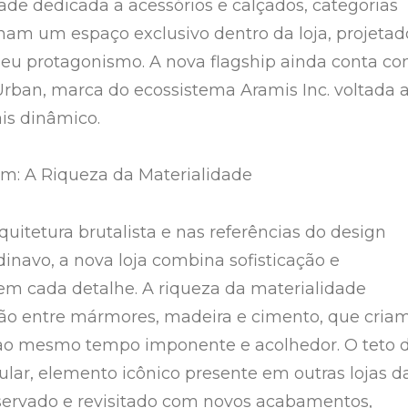
e dedicada a acessórios e calçados, categorias
am um espaço exclusivo dentro da loja, projetad
seu protagonismo. A nova flagship ainda conta c
rban, marca do ecossistema Aramis Inc. voltada 
ais dinâmico.
m: A Riqueza da Materialidade
quitetura brutalista e nas referências do design
inavo, a nova loja combina sofisticação e
em cada detalhe. A riqueza da materialidade
ão entre mármores, madeira e cimento, que cria
o mesmo tempo imponente e acolhedor. O teto 
ular, elemento icônico presente em outras lojas d
eservado e revisitado com novos acabamentos,