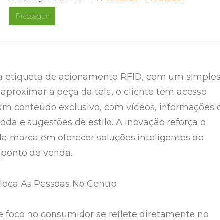
 de descoberta e conexão. A solução,
ela VTT com painéis de LED de alta definição da
Prosseguir
te que o cliente não apenas observe, mas interaja
a etiqueta de acionamento RFID, com um simple
proximar a peça da tela, o cliente tem acesso
um conteúdo exclusivo, com vídeos, informações 
oda e sugestões de estilo. A inovação reforça o
 marca em oferecer soluções inteligentes de
 ponto de venda.
loca As Pessoas No Centro
de foco no consumidor se reflete diretamente no