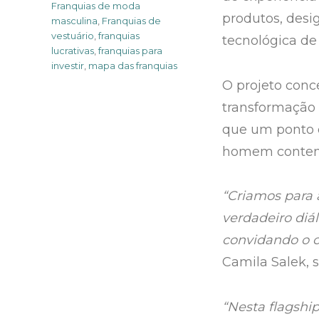
Franquias de moda
produtos, desi
masculina
,
Franquias de
vestuário
,
franquias
tecnológica de
lucrativas
,
franquias para
investir
,
mapa das franquias
O projeto conc
transformação d
que um ponto d
homem contem
“Criamos para 
verdadeiro diá
convidando o c
Camila Salek, 
“Nesta flagshi