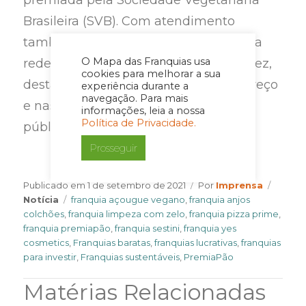
Brasileira (SVB). Com atendimento
também via delivery, os fundadores da
O Mapa das Franquias usa
rede, Celso Fontes e Michelle Rodriguez,
cookies para melhorar a sua
destacam que o diferencial está no preço
experiência durante a
navegação. Para mais
e nas receitas que agradam todos os
informações, leia a nossa
Política de Privacidade.
públicos.
Prosseguir
Author
Catego
Publicado em
1 de setembro de 2021
Por
Imprensa
Tags
Notícia
franquia açougue vegano
,
franquia anjos
colchões
,
franquia limpeza com zelo
,
franquia pizza prime
,
franquia premiapão
,
franquia sestini
,
franquia yes
cosmetics
,
Franquias baratas
,
franquias lucrativas
,
franquias
para investir
,
Franquias sustentáveis
,
PremiaPão
Matérias Relacionadas