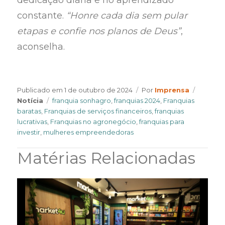
dedicação diária e no aprendizado
constante.
“Honre cada dia sem pular
etapas e confie nos planos de Deus”
,
aconselha.
Author
Categor
Publicado em
1 de outubro de 2024
Por
Imprensa
Tags
Notícia
franquia sonhagro
,
franquias 2024
,
Franquias
baratas
,
Franquias de serviços financeiros
,
franquias
lucrativas
,
Franquias no agronegócio
,
franquias para
investir
,
mulheres empreendedoras
Matérias Relacionadas