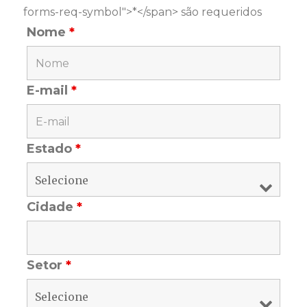
forms-req-symbol">*</span> são requeridos
Nome
*
E-mail
*
Estado
*
Cidade
*
Setor
*