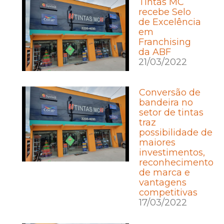
Tintas MC
recebe Selo
de Excelência
em
Franchising
da ABF
21/03/2022
Conversão de
bandeira no
setor de tintas
traz
possibilidade de
maiores
investimentos,
reconhecimento
de marca e
vantagens
competitivas
17/03/2022