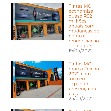
Tintas MC
economiza
quase R$2
milhões
anuais com
mudanças de
ponto e
renegociação
de aluguéis
19/04/2022
Tintas MC
marca Feicon
2022 com
foco em
expandir
presença no
país
23/03/2022