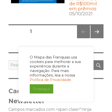
de R$100mil
em prêmios
05/10/2021
Posts
PÁGINA
1
pagination
PRÓ
XIMA
PÁGI
NA
O Mapa das Franquias usa
cookies para melhorar a sua
PES
Pesquisar
experiência durante a
por:
navegação. Para mais
informações, leia a nossa
Política de Privacidade.
Prosseguir
Cadastre-se para a
Newsletter
Campos marcados com <span class="ninja-