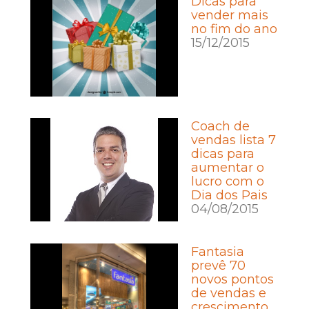
Dicas para
vender mais
no fim do ano
15/12/2015
Coach de
vendas lista 7
dicas para
aumentar o
lucro com o
Dia dos Pais
04/08/2015
Fantasia
prevê 70
novos pontos
de vendas e
crescimento