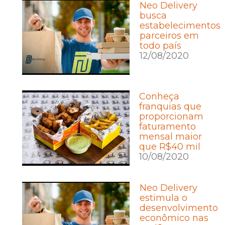
Neo Delivery
busca
estabelecimentos
parceiros em
todo país
12/08/2020
Conheça
franquias que
proporcionam
faturamento
mensal maior
que R$40 mil
10/08/2020
Neo Delivery
estimula o
desenvolvimento
econômico nas