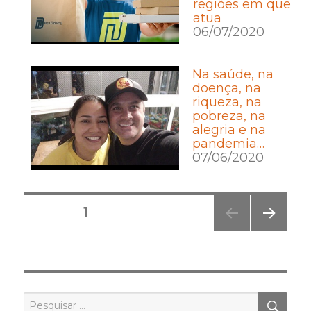
regiões em que
atua
06/07/2020
Na saúde, na
doença, na
riqueza, na
pobreza, na
alegria e na
pandemia…
07/06/2020
Posts
PÁGINA
1
pagination
PRÓ
XIMA
PÁGI
NA
PES
Pesquisar