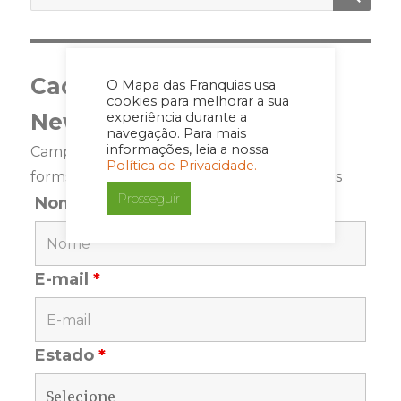
por:
Cadastre-se para a
O Mapa das Franquias usa
cookies para melhorar a sua
Newsletter
experiência durante a
navegação. Para mais
informações, leia a nossa
Campos marcados com <span class="ninja-
Política de Privacidade.
forms-req-symbol">*</span> são requeridos
Prosseguir
Nome
*
E-mail
*
Estado
*