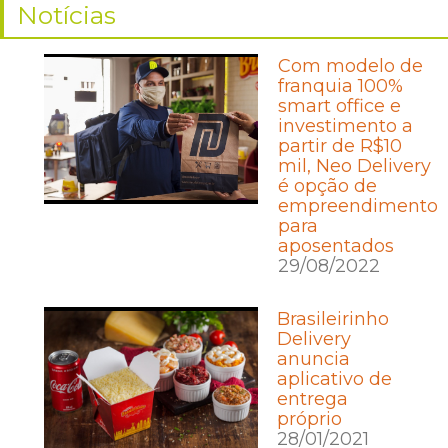
Notícias
Com modelo de
franquia 100%
smart office e
investimento a
partir de R$10
mil, Neo Delivery
é opção de
empreendimento
para
aposentados
29/08/2022
Brasileirinho
Delivery
anuncia
aplicativo de
entrega
próprio
28/01/2021